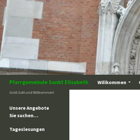
Zum
Inhalt
springen
Suchen
Pfarrgemeinde Sankt Elisabeth
Willkommen
Grüß Gott und Willkommen!
Unsere Angebote
Sie suchen…
Tageslesungen