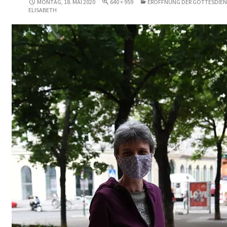
MONTAG, 18. MAI 2020
640 × 959
ERÖFFNUNG DER GOTTESDIENS
ELISABETH