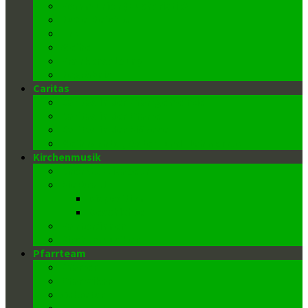
Kommunion (Eucharistie)
Buße-Beichte
Ehe
Weihe
Krankensalbung
Begräbnis
Caritas
Caritas in der Pfarrgemeinde
Caritas in der Pfarre
Caritas in der Diözese
Weihnachts-, Oster- und Flohmärkte
Kirchenmusik
Chor St. Elisabeth
Die Orgel
Disposition
Geschichte
Kantor/innen
Kirchenmusiker
Pfarrteam
Pfarrer
Pfarrvikar
Sekretär
Gemeindeausschuss