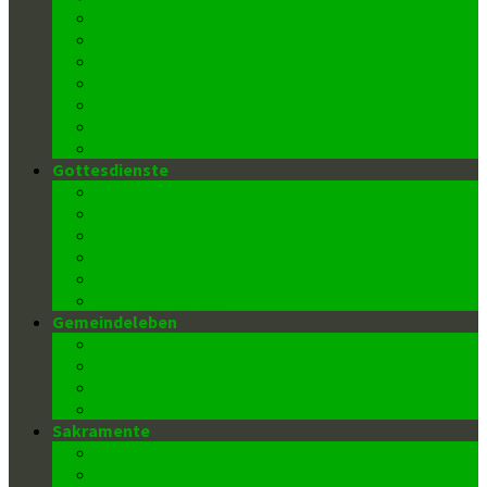
FroBo Live
message4me
Termine
Blick in unsere Kirche
Barrierefreie Kirche
Kontakt/ Pfarrbüro
Datenschutz
Gottesdienste
Gottesdienstzeiten
Kinderkirche (Kiki)
Kantor/innen
Lektor/innen
Kommunionspender/innen
Ministrant/innen
Gemeindeleben
Pfarrkindergarten
Männerrunde
Donnerstags-Klub
Wiedereintritt
Sakramente
Taufe
Firmung