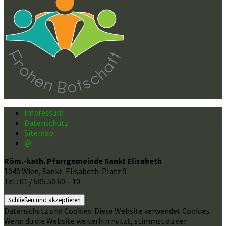
Impressum
Datenschutz
Sitemap
@
Röm.-kath. Pfarrgemeinde Sankt Elisabeth
1040 Wien, Sankt-Elisabeth-Platz 9
Tel.: 01 / 505 50 60 – 10
Datenschutz und Cookies: Diese Website verwendet Cookies.
Wenn du die Website weiterhin nutzt, stimmst du der