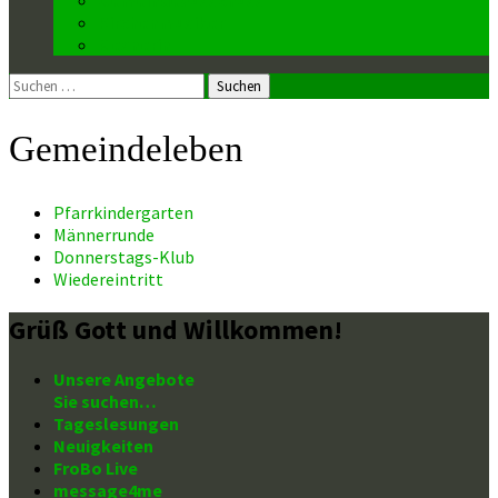
Kirchenmusiker
Mesnerin
Suchen
nach:
Gemeindeleben
Pfarrkindergarten
Männerrunde
Donnerstags-Klub
Wiedereintritt
Grüß Gott und Willkommen!
Unsere Angebote
Sie suchen…
Tageslesungen
Neuigkeiten
FroBo Live
message4me