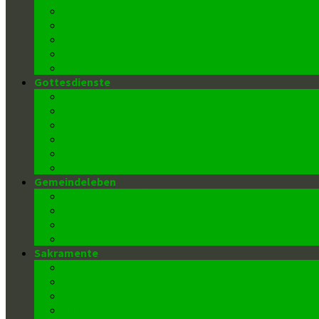
Termine
Blick in unsere Kirche
Barrierefreie Kirche
Kontakt/ Pfarrbüro
Datenschutz
Gottesdienste
Gottesdienstzeiten
Kinderkirche (Kiki)
Kantor/innen
Lektor/innen
Kommunionspender/innen
Ministrant/innen
Gemeindeleben
Pfarrkindergarten
Männerrunde
Donnerstags-Klub
Wiedereintritt
Sakramente
Taufe
Firmung
Kommunion (Eucharistie)
Buße-Beichte