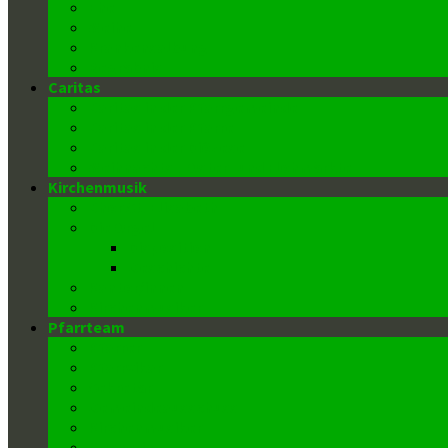
Ehe
Weihe
Krankensalbung
Begräbnis
Caritas
Caritas in der Pfarrgemeinde
Caritas in der Pfarre
Caritas in der Diözese
Weihnachts-, Oster- und Flohmärkte
Kirchenmusik
Chor St. Elisabeth
Die Orgel
Disposition
Geschichte
Kantor/innen
Kirchenmusiker
Pfarrteam
Pfarrer
Pfarrvikar
Sekretär
Gemeindeausschuss
Kirchenmusiker
Mesnerin