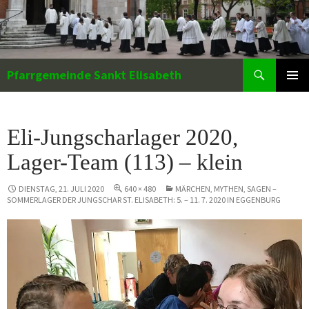
Zum
Inhalt
springen
Suchen
Pfarrgemeinde Sankt Elisabeth
PRIMÄR
MENÜ
Eli-Jungscharlager 2020,
Lager-Team (113) – klein
DIENSTAG, 21. JULI 2020
640 × 480
MÄRCHEN, MYTHEN, SAGEN –
SOMMERLAGER DER JUNGSCHAR ST. ELISABETH: 5. – 11. 7. 2020 IN EGGENBURG