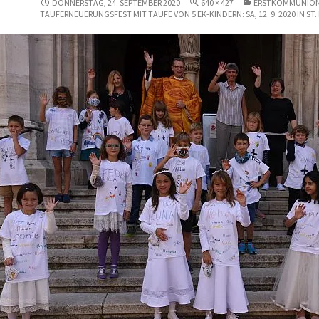
DONNERSTAG, 24. SEPTEMBER 2020
640 × 427
ERSTKOMMUNION
TAUFERNEUERUNGSFEST MIT TAUFE VON 5 EK-KINDERN: SA, 12. 9. 2020 IN ST.