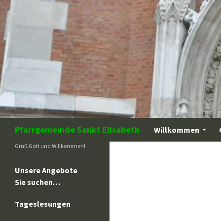
Zum
Inhalt
springen
Suchen
Pfarrgemeinde Sankt Elisabeth
Willkommen
Grüß Gott und Willkommen!
Unsere Angebote
Sie suchen…
Tageslesungen