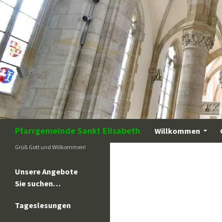
Zum
Inhalt
springen
Suchen
Pfarrgemeinde Sankt Elisabeth
Willkommen
Grüß Gott und Willkommen!
Unsere Angebote
Sie suchen…
Tageslesungen