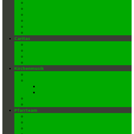
Kommunion (Eucharistie)
Buße-Beichte
Ehe
Weihe
Krankensalbung
Begräbnis
Caritas
Caritas in der Pfarrgemeinde
Caritas in der Pfarre
Caritas in der Diözese
Weihnachts-, Oster- und Flohmärkte
Kirchenmusik
Chor St. Elisabeth
Die Orgel
Disposition
Geschichte
Kantor/innen
Kirchenmusiker
Pfarrteam
Pfarrer
Pfarrvikar
Sekretär
Gemeindeausschuss