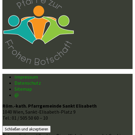
Impressum
Datenschutz
Sitemap
@
Röm.-kath. Pfarrgemeinde Sankt Elisabeth
1040 Wien, Sankt-Elisabeth-Platz 9
Tel.: 01 / 505 50 60 – 10