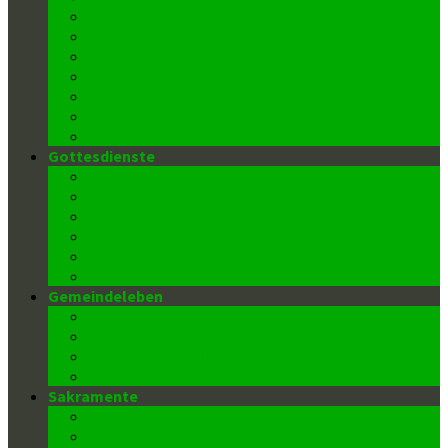
FroBo Live
message4me
Termine
Blick in unsere Kirche
Barrierefreie Kirche
Kontakt/ Pfarrbüro
Datenschutz
Gottesdienste
Gottesdienstzeiten
Kinderkirche (Kiki)
Kantor/innen
Lektor/innen
Kommunionspender/innen
Ministrant/innen
Gemeindeleben
Pfarrkindergarten
Männerrunde
Donnerstags-Klub
Wiedereintritt
Sakramente
Taufe
Firmung