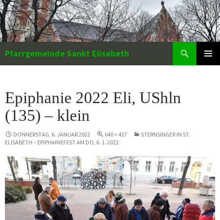
Zum
Inhalt
springen
Suchen
Pfarrgemeinde Sankt Elisabeth
PRIMÄR
MENÜ
Epiphanie 2022 Eli, UShln
(135) – klein
DONNERSTAG, 6. JANUAR 2022
640 × 427
STERNSINGER IN ST.
ELISABETH – EPIPHANIEFEST AM DO, 6. 1. 2022