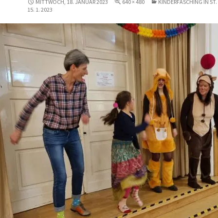
MITTWOCH, 18. JANUAR 2023
640 × 480
KINDERFASCHING IN ST.
15. 1. 2023