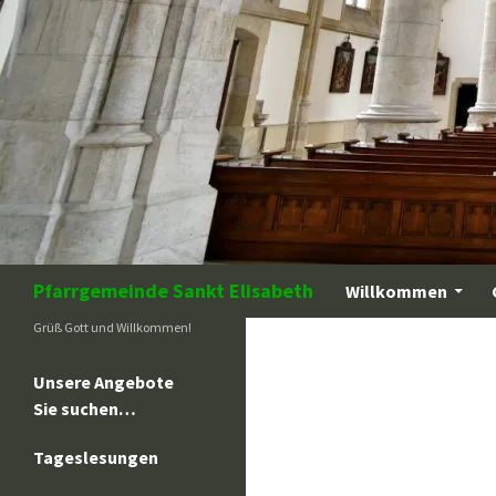
Zum
Inhalt
springen
Suchen
Pfarrgemeinde Sankt Elisabeth
Willkommen
Grüß Gott und Willkommen!
Unsere Angebote
Sie suchen…
Tageslesungen