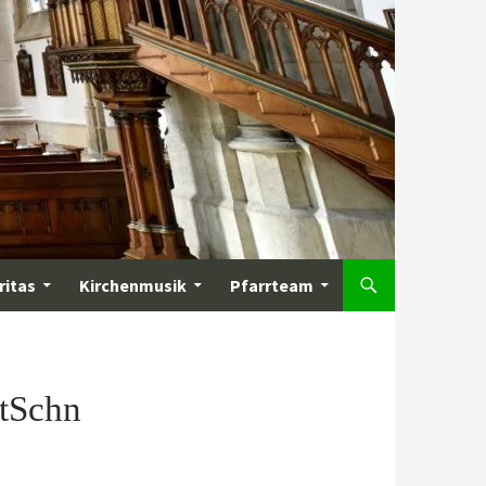
ritas
Kirchenmusik
Pfarrteam
StSchn