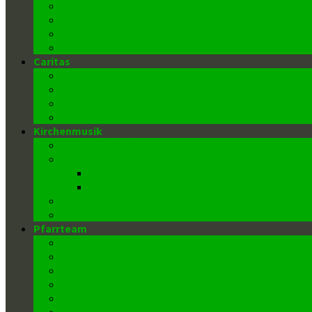
Ehe
Weihe
Krankensalbung
Begräbnis
Caritas
Caritas in der Pfarrgemeinde
Caritas in der Pfarre
Caritas in der Diözese
Weihnachts-, Oster- und Flohmärkte
Kirchenmusik
Chor St. Elisabeth
Die Orgel
Disposition
Geschichte
Kantor/innen
Kirchenmusiker
Pfarrteam
Pfarrer
Pfarrvikar
Sekretär
Gemeindeausschuss
Kirchenmusiker
Mesnerin