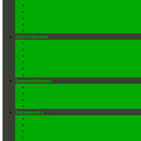
Termine
Blick in unsere Kirche
Barrierefreie Kirche
Kontakt/ Pfarrbüro
Datenschutz
Gottesdienste
Gottesdienstzeiten
Kinderkirche (Kiki)
Kantor/innen
Lektor/innen
Kommunionspender/innen
Ministrant/innen
Gemeindeleben
Pfarrkindergarten
Männerrunde
Donnerstags-Klub
Wiedereintritt
Sakramente
Taufe
Firmung
Kommunion (Eucharistie)
Buße-Beichte