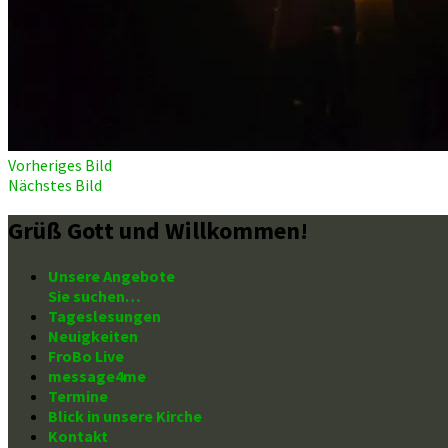
Vorheriges Bild
Nächstes Bild
Grüß Gott und Willkommen!
Unsere Angebote
Sie suchen…
Tageslesungen
Neuigkeiten
FroBo Live
message4me
Termine
Blick in unsere Kirche
Kontakt