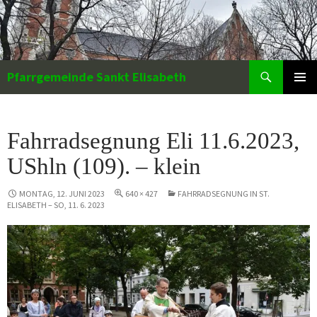
Zum
Inhalt
springen
Suchen
Pfarrgemeinde Sankt Elisabeth
PRIMÄR
MENÜ
Fahrradsegnung Eli 11.6.2023,
UShln (109). – klein
MONTAG, 12. JUNI 2023
640 × 427
FAHRRADSEGNUNG IN ST.
ELISABETH – SO, 11. 6. 2023