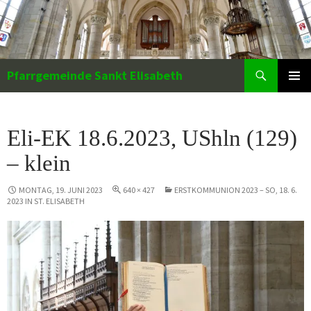
Zum
Inhalt
springen
Suchen
Pfarrgemeinde Sankt Elisabeth
PRIMÄR
MENÜ
Eli-EK 18.6.2023, UShln (129)
– klein
MONTAG, 19. JUNI 2023
640 × 427
ERSTKOMMUNION 2023 – SO, 18. 6.
2023 IN ST. ELISABETH