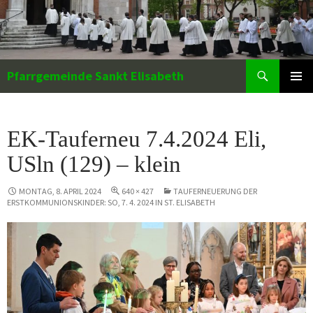
Zum
Inhalt
springen
Suchen
Pfarrgemeinde Sankt Elisabeth
PRIMÄR
MENÜ
EK-Tauferneu 7.4.2024 Eli,
USln (129) – klein
MONTAG, 8. APRIL 2024
640 × 427
TAUFERNEUERUNG DER
ERSTKOMMUNIONSKINDER: SO, 7. 4. 2024 IN ST. ELISABETH