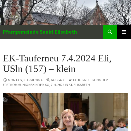
Zum
Inhalt
springen
Suchen
Pfarrgemeinde Sankt Elisabeth
PRIMÄR
MENÜ
EK-Tauferneu 7.4.2024 Eli,
USln (157) – klein
MONTAG, 8. APRIL 2024
640 × 427
TAUFERNEUERUNG DER
ERSTKOMMUNIONSKINDER: SO, 7. 4. 2024 IN ST. ELISABETH