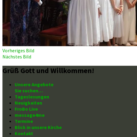
Vorheriges Bild
Nächstes Bild
Grüß Gott und Willkommen!
Unsere Angebote
Sie suchen…
Tageslesungen
Neuigkeiten
FroBo Live
message4me
Termine
Blick in unsere Kirche
Kontakt