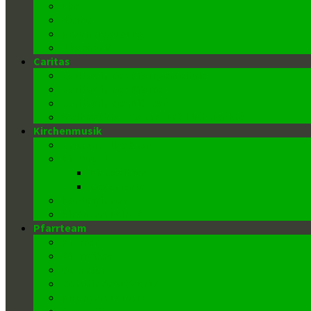
Ehe
Weihe
Krankensalbung
Begräbnis
Caritas
Caritas in der Pfarrgemeinde
Caritas in der Pfarre
Caritas in der Diözese
Weihnachts-, Oster- und Flohmärkte
Kirchenmusik
Chor St. Elisabeth
Die Orgel
Disposition
Geschichte
Kantor/innen
Kirchenmusiker
Pfarrteam
Pfarrer
Pfarrvikar
Sekretär
Gemeindeausschuss
Kirchenmusiker
Mesnerin