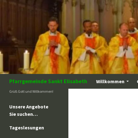
Zum
Inhalt
springen
Suchen
Pfarrgemeinde Sankt Elisabeth
Willkommen
Grüß Gott und Willkommen!
Unsere Angebote
Sie suchen…
Tageslesungen