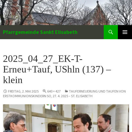
Zum
Inhalt
springen
Suchen
Pfarrgemeinde Sankt Elisabeth
PRIMÄR
MENÜ
2025_04_27_EK-T-
Erneu+Tauf, UShln (137) –
klein
FREITAG, 2. MAI 2025
640 × 427
TAUFERNEUERUNG UND TAUFEN VON
ERSTKOMMUNIONSKINDERN SO, 27. 4. 2025 – ST. ELISABETH