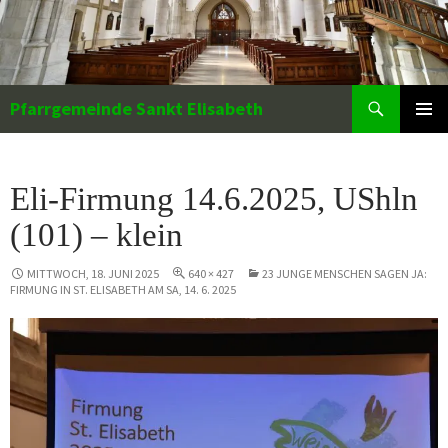
Zum
Inhalt
springen
Suchen
Pfarrgemeinde Sankt Elisabeth
PRIMÄR
MENÜ
Eli-Firmung 14.6.2025, UShln
(101) – klein
MITTWOCH, 18. JUNI 2025
640 × 427
23 JUNGE MENSCHEN SAGEN JA:
FIRMUNG IN ST. ELISABETH AM SA, 14. 6. 2025