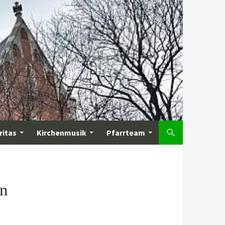
ritas
Kirchenmusik
Pfarrteam
ln