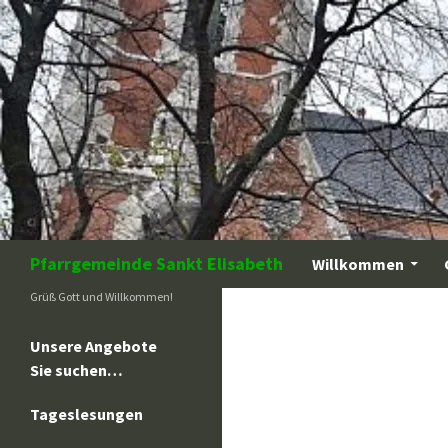
Zum
Inhalt
springen
Suchen
Pfarrgemeinde Sankt Elisabeth
Willkommen
Grüß Gott und Willkommen!
Unsere Angebote
Sie suchen…
Tageslesungen