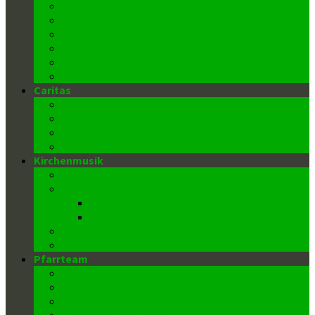
Kommunion (Eucharistie)
Buße-Beichte
Ehe
Weihe
Krankensalbung
Begräbnis
Caritas
Caritas in der Pfarrgemeinde
Caritas in der Pfarre
Caritas in der Diözese
Weihnachts-, Oster- und Flohmärkte
Kirchenmusik
Chor St. Elisabeth
Die Orgel
Disposition
Geschichte
Kantor/innen
Kirchenmusiker
Pfarrteam
Pfarrer
Pfarrvikar
Sekretär
Gemeindeausschuss