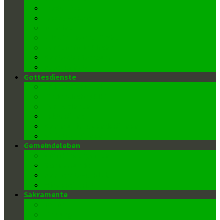
FroBo Live
message4me
Termine
Blick in unsere Kirche
Barrierefreie Kirche
Kontakt/ Pfarrbüro
Datenschutz
Gottesdienste
Gottesdienstzeiten
Kinderkirche (Kiki)
Kantor/innen
Lektor/innen
Kommunionspender/innen
Ministrant/innen
Gemeindeleben
Pfarrkindergarten
Männerrunde
Donnerstags-Klub
Wiedereintritt
Sakramente
Taufe
Firmung