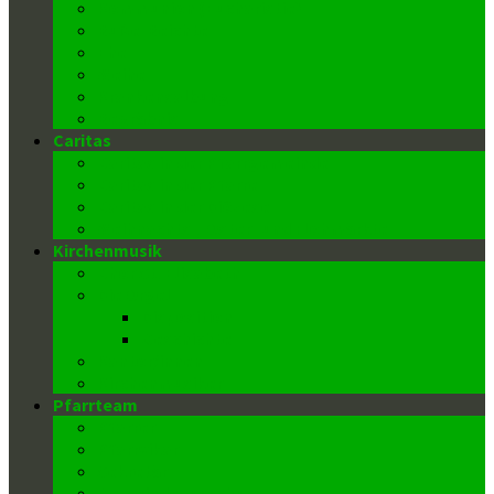
Kommunion (Eucharistie)
Buße-Beichte
Ehe
Weihe
Krankensalbung
Begräbnis
Caritas
Caritas in der Pfarrgemeinde
Caritas in der Pfarre
Caritas in der Diözese
Weihnachts-, Oster- und Flohmärkte
Kirchenmusik
Chor St. Elisabeth
Die Orgel
Disposition
Geschichte
Kantor/innen
Kirchenmusiker
Pfarrteam
Pfarrer
Pfarrvikar
Sekretär
Gemeindeausschuss