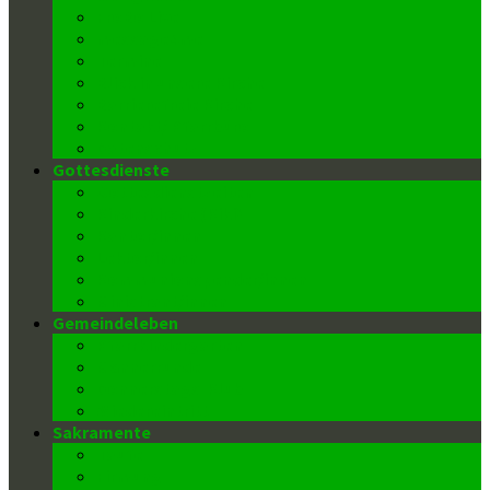
FroBo Live
message4me
Termine
Blick in unsere Kirche
Barrierefreie Kirche
Kontakt/ Pfarrbüro
Datenschutz
Gottesdienste
Gottesdienstzeiten
Kinderkirche (Kiki)
Kantor/innen
Lektor/innen
Kommunionspender/innen
Ministrant/innen
Gemeindeleben
Pfarrkindergarten
Männerrunde
Donnerstags-Klub
Wiedereintritt
Sakramente
Taufe
Firmung