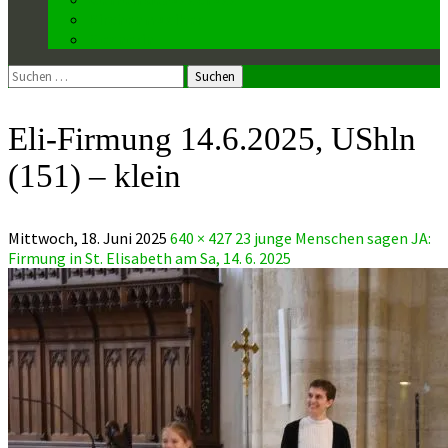
Kirchenmusiker
Mesnerin
Suchen
nach:
Eli-Firmung 14.6.2025, UShln
(151) – klein
Mittwoch, 18. Juni 2025
640 × 427
23 junge Menschen sagen JA:
Firmung in St. Elisabeth am Sa, 14. 6. 2025