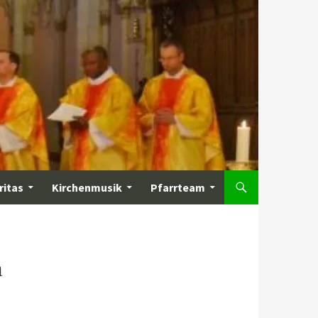
ritas
Kirchenmusik
Pfarrteam
n