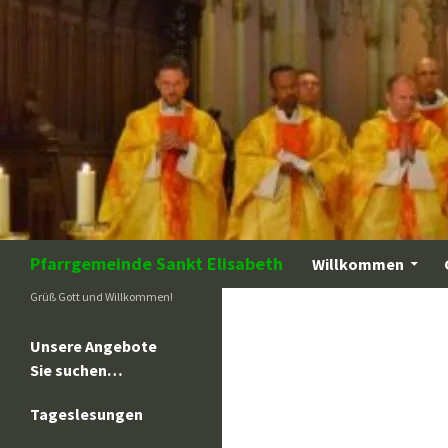
Zum
Inhalt
springen
Suchen
Pfarrgemeinde Sankt Elisabeth
Willkommen
Grüß Gott und Willkommen!
Unsere Angebote
Sie suchen…
Tageslesungen