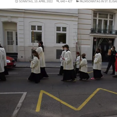
SONNTAG, 10. APRIL 2022
640 × 427
PALMSONNTAG IN ST. ELIS