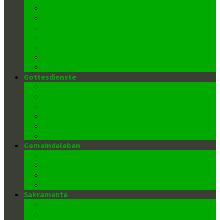
FroBo Live
message4me
Termine
Blick in unsere Kirche
Barrierefreie Kirche
Kontakt/ Pfarrbüro
Datenschutz
Gottesdienste
Gottesdienstzeiten
Kinderkirche (Kiki)
Kantor/innen
Lektor/innen
Kommunionspender/innen
Ministrant/innen
Gemeindeleben
Pfarrkindergarten
Männerrunde
Donnerstags-Klub
Wiedereintritt
Sakramente
Taufe
Firmung