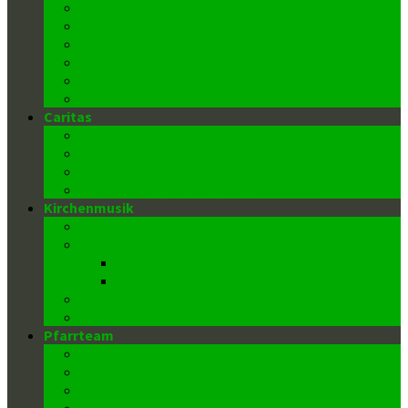
Kommunion (Eucharistie)
Buße-Beichte
Ehe
Weihe
Krankensalbung
Begräbnis
Caritas
Caritas in der Pfarrgemeinde
Caritas in der Pfarre
Caritas in der Diözese
Weihnachts-, Oster- und Flohmärkte
Kirchenmusik
Chor St. Elisabeth
Die Orgel
Disposition
Geschichte
Kantor/innen
Kirchenmusiker
Pfarrteam
Pfarrer
Pfarrvikar
Sekretär
Gemeindeausschuss