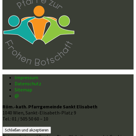
Impressum
Datenschutz
Sitemap
@
Röm.-kath. Pfarrgemeinde Sankt Elisabeth
1040 Wien, Sankt-Elisabeth-Platz 9
Tel.: 01 / 505 50 60 – 10