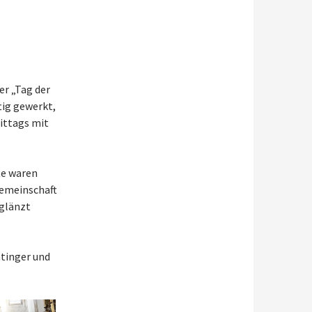
er „Tag der
tig gewerkt,
ittags mit
te waren
Gemeinschaft
 glänzt
htinger und