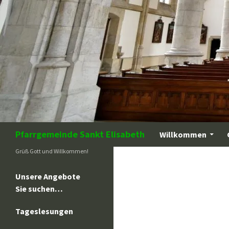
Zum
Inhalt
springen
Suchen
Pfarrgemeinde Sankt Elisabeth
Willkommen
Grüß Gott und Willkommen!
Unsere Angebote
Sie suchen…
Tageslesungen