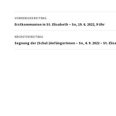
Beitragsnavigation
VORHERIGER BEITRAG
Erstkommunion in St. Elisabeth – So, 19. 6. 2022, 9 Uhr
NÄCHSTER BEITRAG
Segnung der (Schul-)AnfängerInnen – So, 4. 9. 2022 – St. Eli