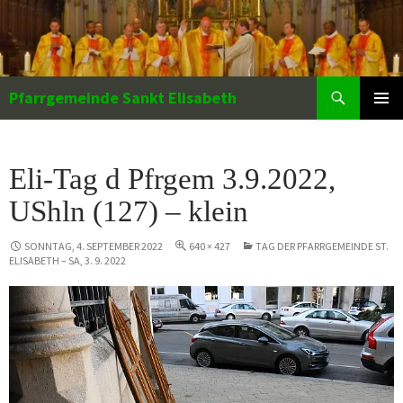
Zum
Inhalt
springen
Suchen
Pfarrgemeinde Sankt Elisabeth
PRIMÄR
MENÜ
Eli-Tag d Pfrgem 3.9.2022,
UShln (127) – klein
SONNTAG, 4. SEPTEMBER 2022
640 × 427
TAG DER PFARRGEMEINDE ST.
ELISABETH – SA, 3. 9. 2022