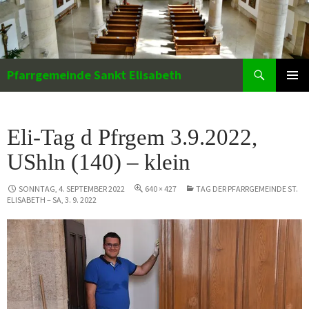
Zum
Inhalt
springen
Suchen
Pfarrgemeinde Sankt Elisabeth
PRIMÄR
MENÜ
Eli-Tag d Pfrgem 3.9.2022,
UShln (140) – klein
SONNTAG, 4. SEPTEMBER 2022
640 × 427
TAG DER PFARRGEMEINDE ST.
ELISABETH – SA, 3. 9. 2022