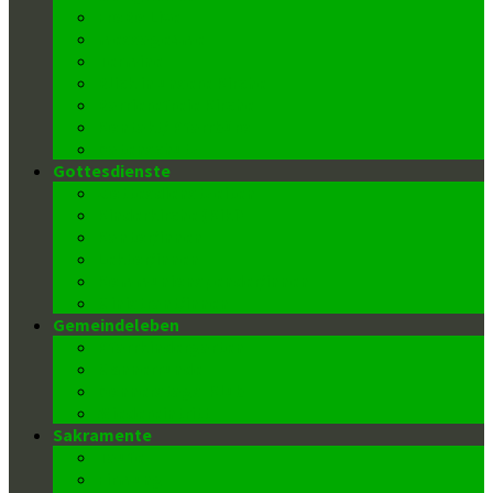
FroBo Live
message4me
Termine
Blick in unsere Kirche
Barrierefreie Kirche
Kontakt/ Pfarrbüro
Datenschutz
Gottesdienste
Gottesdienstzeiten
Kinderkirche (Kiki)
Kantor/innen
Lektor/innen
Kommunionspender/innen
Ministrant/innen
Gemeindeleben
Pfarrkindergarten
Männerrunde
Donnerstags-Klub
Wiedereintritt
Sakramente
Taufe
Firmung