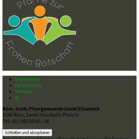
Impressum
Datenschutz
Sitemap
@
Röm.-kath. Pfarrgemeinde Sankt Elisabeth
1040 Wien, Sankt-Elisabeth-Platz 9
Tel.: 01 / 505 50 60 – 10