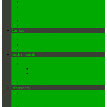
Kommunion (Eucharistie)
Buße-Beichte
Ehe
Weihe
Krankensalbung
Begräbnis
Caritas
Caritas in der Pfarrgemeinde
Caritas in der Pfarre
Caritas in der Diözese
Weihnachts-, Oster- und Flohmärkte
Kirchenmusik
Chor St. Elisabeth
Die Orgel
Disposition
Geschichte
Kantor/innen
Kirchenmusiker
Pfarrteam
Pfarrer
Pfarrvikar
Sekretär
Gemeindeausschuss