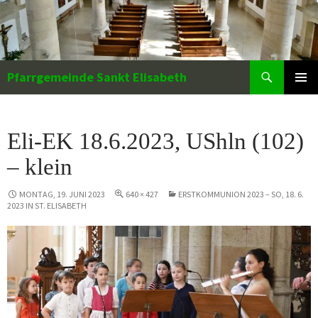
Zum
Inhalt
springen
Suchen
Pfarrgemeinde Sankt Elisabeth
PRIMÄR
MENÜ
Eli-EK 18.6.2023, UShln (102)
– klein
MONTAG, 19. JUNI 2023
640 × 427
ERSTKOMMUNION 2023 – SO, 18. 6.
2023 IN ST. ELISABETH