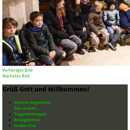
Vorheriges Bild
Nächstes Bild
Grüß Gott und Willkommen!
Unsere Angebote
Sie suchen…
Tageslesungen
Neuigkeiten
FroBo Live