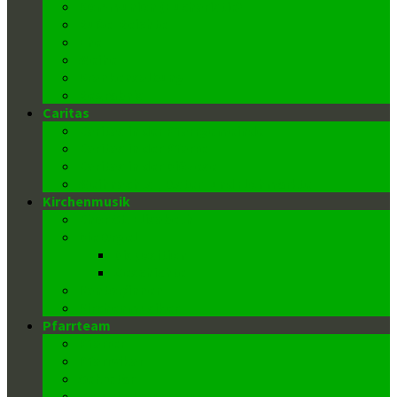
Kommunion (Eucharistie)
Buße-Beichte
Ehe
Weihe
Krankensalbung
Begräbnis
Caritas
Caritas in der Pfarrgemeinde
Caritas in der Pfarre
Caritas in der Diözese
Weihnachts-, Oster- und Flohmärkte
Kirchenmusik
Chor St. Elisabeth
Die Orgel
Disposition
Geschichte
Kantor/innen
Kirchenmusiker
Pfarrteam
Pfarrer
Pfarrvikar
Sekretär
Gemeindeausschuss