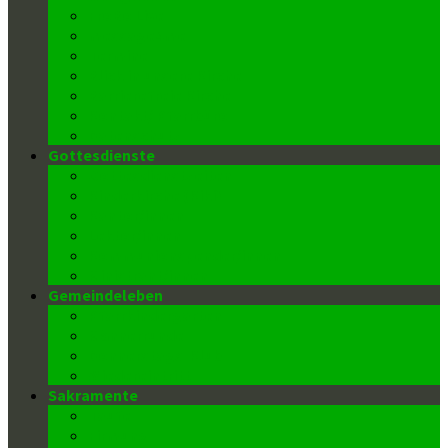
FroBo Live
message4me
Termine
Blick in unsere Kirche
Barrierefreie Kirche
Kontakt/ Pfarrbüro
Datenschutz
Gottesdienste
Gottesdienstzeiten
Kinderkirche (Kiki)
Kantor/innen
Lektor/innen
Kommunionspender/innen
Ministrant/innen
Gemeindeleben
Pfarrkindergarten
Männerrunde
Donnerstags-Klub
Wiedereintritt
Sakramente
Taufe
Firmung