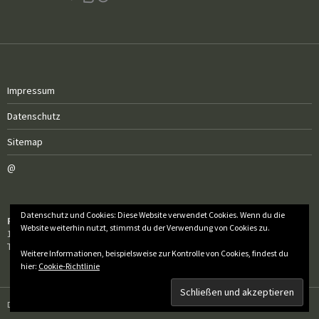
Impressum
Datenschutz
Sitemap
@
Datenschutz und Cookies: Diese Website verwendet Cookies. Wenn du die
Röm.-kath. Pfarrgemeinde Sankt Elisabeth
Website weiterhin nutzt, stimmst du der Verwendung von Cookies zu.
1040 Wien, Sankt-Elisabeth-Platz 9
Tel.: 01 / 505 50 60 – 10
Weitere Informationen, beispielsweise zur Kontrolle von Cookies, findest du
hier:
Cookie-Richtlinie
Datenschutz
Stolz präsentiert von WordPress