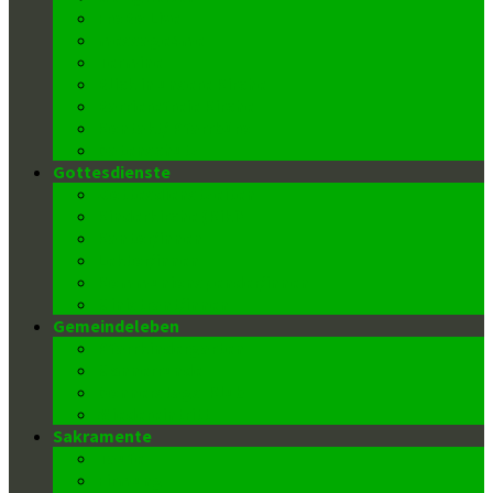
FroBo Live
message4me
Termine
Blick in unsere Kirche
Barrierefreie Kirche
Kontakt/ Pfarrbüro
Datenschutz
Gottesdienste
Gottesdienstzeiten
Kinderkirche (Kiki)
Kantor/innen
Lektor/innen
Kommunionspender/innen
Ministrant/innen
Gemeindeleben
Pfarrkindergarten
Männerrunde
Donnerstags-Klub
Wiedereintritt
Sakramente
Taufe
Firmung