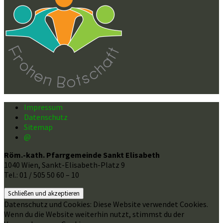
Impressum
Datenschutz
Sitemap
@
Röm.-kath. Pfarrgemeinde Sankt Elisabeth
1040 Wien, Sankt-Elisabeth-Platz 9
Tel.: 01 / 505 50 60 – 10
Datenschutz und Cookies: Diese Website verwendet Cookies.
Wenn du die Website weiterhin nutzt, stimmst du der