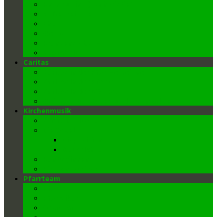
Kommunion (Eucharistie)
Buße-Beichte
Ehe
Weihe
Krankensalbung
Begräbnis
Caritas
Caritas in der Pfarrgemeinde
Caritas in der Pfarre
Caritas in der Diözese
Weihnachts-, Oster- und Flohmärkte
Kirchenmusik
Chor St. Elisabeth
Die Orgel
Disposition
Geschichte
Kantor/innen
Kirchenmusiker
Pfarrteam
Pfarrer
Pfarrvikar
Sekretär
Gemeindeausschuss