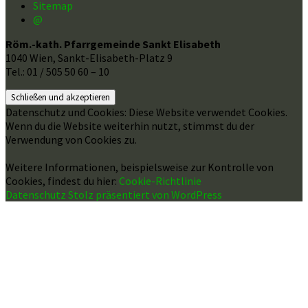
Sitemap
@
Röm.-kath. Pfarrgemeinde Sankt Elisabeth
1040 Wien, Sankt-Elisabeth-Platz 9
Tel.: 01 / 505 50 60 – 10
Datenschutz und Cookies: Diese Website verwendet Cookies.
Wenn du die Website weiterhin nutzt, stimmst du der
Verwendung von Cookies zu.
Weitere Informationen, beispielsweise zur Kontrolle von
Cookies, findest du hier:
Cookie-Richtlinie
Datenschutz
Stolz präsentiert von WordPress