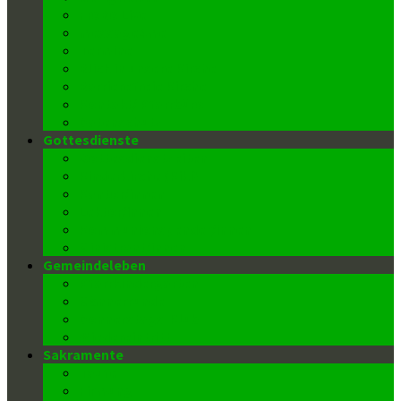
FroBo Live
message4me
Termine
Blick in unsere Kirche
Barrierefreie Kirche
Kontakt/ Pfarrbüro
Datenschutz
Gottesdienste
Gottesdienstzeiten
Kinderkirche (Kiki)
Kantor/innen
Lektor/innen
Kommunionspender/innen
Ministrant/innen
Gemeindeleben
Pfarrkindergarten
Männerrunde
Donnerstags-Klub
Wiedereintritt
Sakramente
Taufe
Firmung