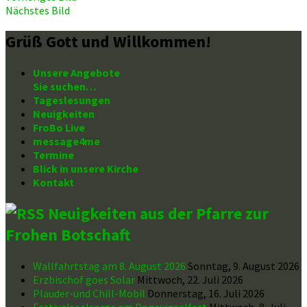
Nächstes Bild
Grüß Gott und Willkommen!
Unsere Angebote
Sie suchen…
Tageslesungen
Neuigkeiten
FroBo Live
message4me
Termine
Blick in unsere Kirche
Kontakt
Neuigkeiten aus der Pfarre zur
Frohen Botschaft
Wallfahrtstag am 8. August 2026
Sonntag, 9. August 2026
Erzbischof goes Solar
Mittwoch, 22. Juli 2026
Plauder-und Chill-Mobil
Donnerstag, 16. Juli 2026
Festivalseelsorge am Donauinselfest
Mittwoch, 8. Juli