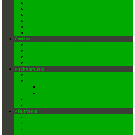
Kommunion (Eucharistie)
Buße-Beichte
Ehe
Weihe
Krankensalbung
Begräbnis
Caritas
Caritas in der Pfarrgemeinde
Caritas in der Pfarre
Caritas in der Diözese
Weihnachts-, Oster- und Flohmärkte
Kirchenmusik
Chor St. Elisabeth
Die Orgel
Disposition
Geschichte
Kantor/innen
Kirchenmusiker
Pfarrteam
Pfarrer
Pfarrvikar
Sekretär
Gemeindeausschuss