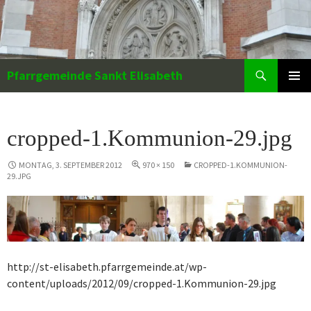
Zum
Inhalt
springen
Suchen
Pfarrgemeinde Sankt Elisabeth
PRIMÄR
MENÜ
cropped-1.Kommunion-29.jpg
MONTAG, 3. SEPTEMBER 2012
970 × 150
CROPPED-1.KOMMUNION-
29.JPG
http://st-elisabeth.pfarrgemeinde.at/wp-
content/uploads/2012/09/cropped-1.Kommunion-29.jpg