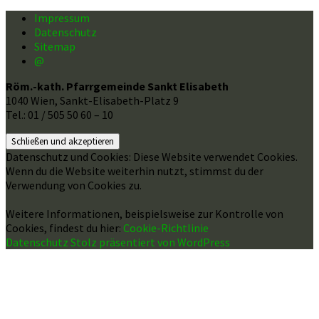
Impressum
Datenschutz
Sitemap
@
Röm.-kath. Pfarrgemeinde Sankt Elisabeth
1040 Wien, Sankt-Elisabeth-Platz 9
Tel.: 01 / 505 50 60 – 10
Datenschutz und Cookies: Diese Website verwendet Cookies.
Wenn du die Website weiterhin nutzt, stimmst du der
Verwendung von Cookies zu.
Weitere Informationen, beispielsweise zur Kontrolle von
Cookies, findest du hier:
Cookie-Richtlinie
Datenschutz
Stolz präsentiert von WordPress