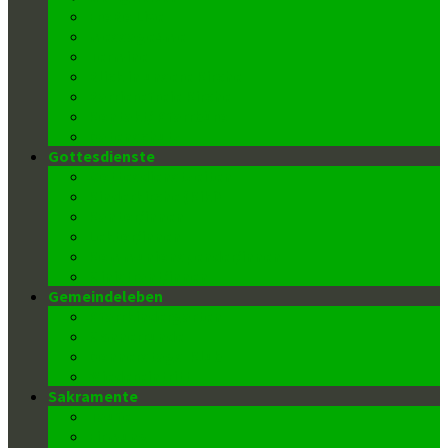
FroBo Live
message4me
Termine
Blick in unsere Kirche
Barrierefreie Kirche
Kontakt/ Pfarrbüro
Datenschutz
Gottesdienste
Gottesdienstzeiten
Kinderkirche (Kiki)
Kantor/innen
Lektor/innen
Kommunionspender/innen
Ministrant/innen
Gemeindeleben
Pfarrkindergarten
Männerrunde
Donnerstags-Klub
Wiedereintritt
Sakramente
Taufe
Firmung