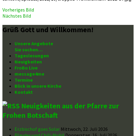
Vorheriges Bild
Nächstes Bild
Grüß Gott und Willkommen!
Unsere Angebote
Sie suchen…
Tageslesungen
Neuigkeiten
FroBo Live
message4me
Termine
Blick in unsere Kirche
Kontakt
Neuigkeiten aus der Pfarre zur
Frohen Botschaft
Erzbischof goes Solar
Mittwoch, 22. Juli 2026
Plauder-und Chill-Mobil
Donnerstag, 16. Juli 2026