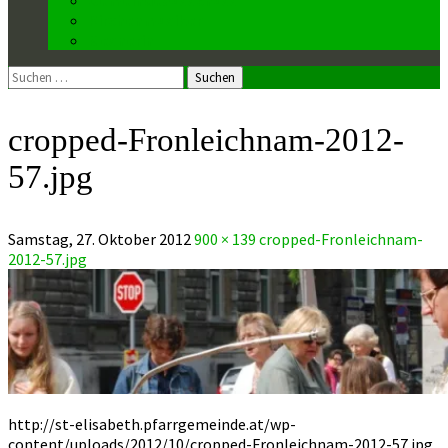
Kirchenmusiker
Mesnerin
Suchen
nach:
cropped-Fronleichnam-2012-
57.jpg
Samstag, 27. Oktober 2012
900 × 139
cropped-Fronleichnam-
2012-57.jpg
http://st-elisabeth.pfarrgemeinde.at/wp-
content/uploads/2012/10/cropped-Fronleichnam-2012-57.jpg