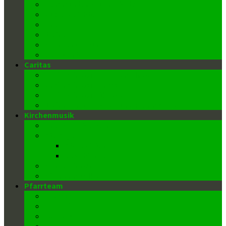
Kommunion (Eucharistie)
Buße-Beichte
Ehe
Weihe
Krankensalbung
Begräbnis
Caritas
Caritas in der Pfarrgemeinde
Caritas in der Pfarre
Caritas in der Diözese
Weihnachts-, Oster- und Flohmärkte
Kirchenmusik
Chor St. Elisabeth
Die Orgel
Disposition
Geschichte
Kantor/innen
Kirchenmusiker
Pfarrteam
Pfarrer
Pfarrvikar
Sekretär
Gemeindeausschuss