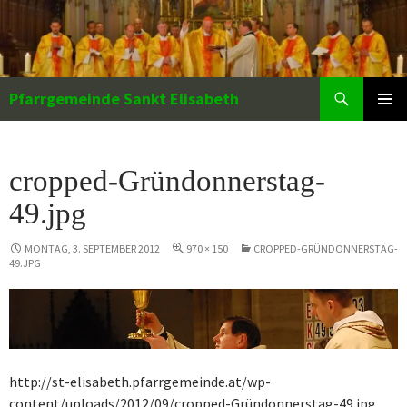
Zum
Inhalt
springen
Suchen
Pfarrgemeinde Sankt Elisabeth
PRIMÄR
MENÜ
cropped-Gründonnerstag-
49.jpg
MONTAG, 3. SEPTEMBER 2012
970 × 150
CROPPED-GRÜNDONNERSTAG-
49.JPG
http://st-elisabeth.pfarrgemeinde.at/wp-
content/uploads/2012/09/cropped-Gründonnerstag-49.jpg