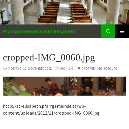
Zum
Inhalt
springen
Suchen
Pfarrgemeinde Sankt Elisabeth
PRIMÄR
MENÜ
cropped-IMG_0060.jpg
MONTAG, 12. NOVEMBER 2012
900 × 140
CROPPED-IMG_0060.JPG
http://st-elisabeth.pfarrgemeinde.at/wp-
content/uploads/2012/11/cropped-IMG_0060.jpg