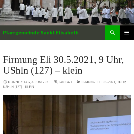
Zum
Inhalt
springen
Suchen
Pfarrgemeinde Sankt Elisabeth
PRIMÄR
MENÜ
Firmung Eli 30.5.2021, 9 Uhr,
UShln (127) – klein
DONNERSTAG, 3. JUNI 2021
640 × 427
FIRMUNG ELI 30.5.2021, 9 UHR,
USHLN (127) – KLEIN