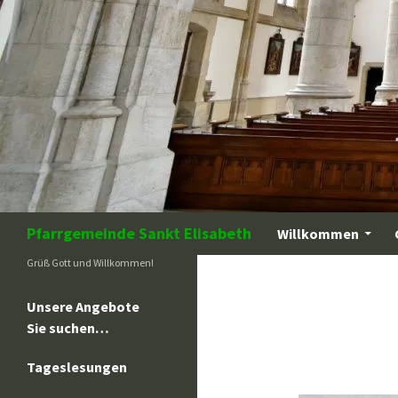
Zum
Inhalt
springen
Suchen
Pfarrgemeinde Sankt Elisabeth
Willkommen
Grüß Gott und Willkommen!
Unsere Angebote
Sie suchen…
Tageslesungen