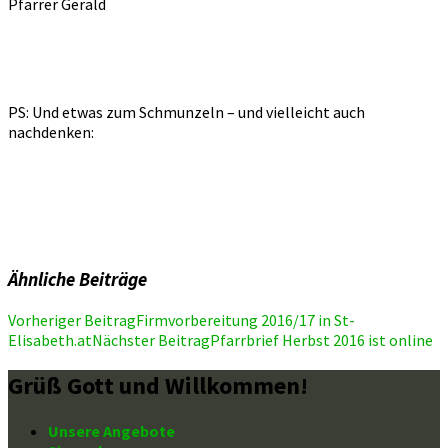
Pfarrer Gerald
PS: Und etwas zum Schmunzeln – und vielleicht auch
nachdenken:
Ähnliche Beiträge
Beitragsnavigation
Vorheriger Beitrag
Firmvorbereitung 2016/17 in St-
Elisabeth.at
Nächster Beitrag
Pfarrbrief Herbst 2016 ist online
Grüß Gott und Willkommen!
Unsere Angebote