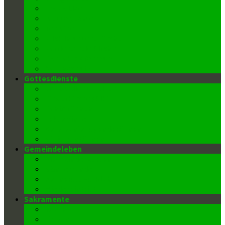
FroBo Live
message4me
Termine
Blick in unsere Kirche
Barrierefreie Kirche
Kontakt/ Pfarrbüro
Datenschutz
Gottesdienste
Gottesdienstzeiten
Kinderkirche (Kiki)
Kantor/innen
Lektor/innen
Kommunionspender/innen
Ministrant/innen
Gemeindeleben
Pfarrkindergarten
Männerrunde
Donnerstags-Klub
Wiedereintritt
Sakramente
Taufe
Firmung