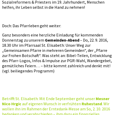
Sozialreformers & Priesters im 19. Jahrhundert, Menschen
helfen, ihr Leben selbst in die Hand zu nehmen!
Doch: Das Pfarrleben geht weiter:
Ganz besonders eine herzliche Einladung für kommenden
Donnerstag zu unserem
Gemeinden-Abend
– Do, 22. 9. 2016,
18.30 Uhr im Pfarrsaal St. Elisabeth: Unser Weg zur
„Gemeinsamen Pfarre in mehreren Gemeinden“, der „Pfarre
zur Frohen Botschaft“. Was steht an: Bibel-Teilen, Entwicklung
des Pfarr-Logos, Infos & Impulse zur PGR-Wahl, Wandergebet,
gemütliches Feiern… – bitte kommt zahlreich und denkt mit!
(vgl. beiliegendes Programm)
Betrifft St. Elisabeth: Mit Ende September geht unser
Mesner
Nico Hrgic
auf eigenen Wunsch in verfrühten
Ruhestand
. Wir
wollen ihn im Rahmen der Erntedank-Messe am So, 2. 10. 2016
bedanken und verabschieden – ihm dazu ein finanzielles