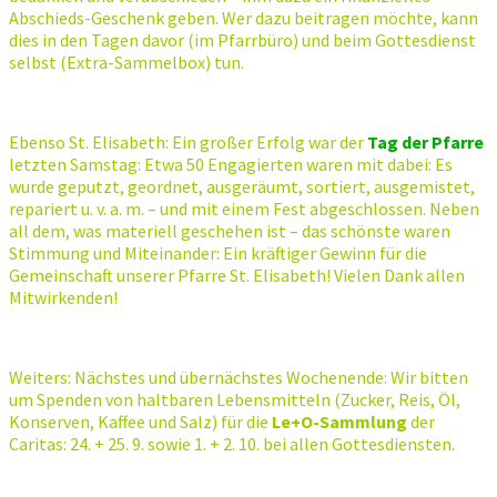
Abschieds-Geschenk geben. Wer dazu beitragen möchte, kann
dies in den Tagen davor (im Pfarrbüro) und beim Gottesdienst
selbst (Extra-Sammelbox) tun.
Ebenso St. Elisabeth: Ein großer Erfolg war der
Tag der Pfarre
letzten Samstag: Etwa 50 Engagierten waren mit dabei: Es
wurde geputzt, geordnet, ausgeräumt, sortiert, ausgemistet,
repariert u. v. a. m. – und mit einem Fest abgeschlossen. Neben
all dem, was materiell geschehen ist – das schönste waren
Stimmung und Miteinander: Ein kräftiger Gewinn für die
Gemeinschaft unserer Pfarre St. Elisabeth! Vielen Dank allen
Mitwirkenden!
Weiters: Nächstes und übernächstes Wochenende: Wir bitten
um Spenden von haltbaren Lebensmitteln (Zucker, Reis, Öl,
Konserven, Kaffee und Salz) für die
Le+O-Sammlung
der
Caritas: 24. + 25. 9. sowie 1. + 2. 10. bei allen Gottesdiensten.