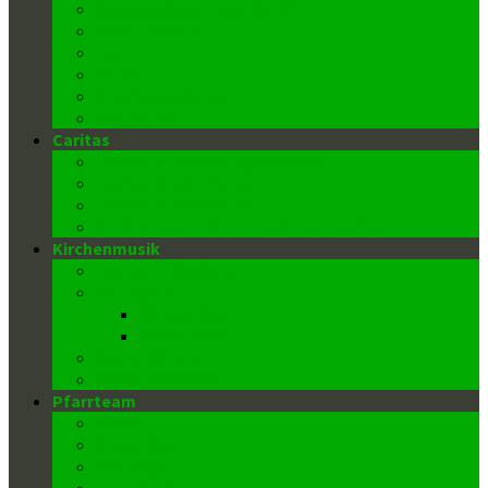
Kommunion (Eucharistie)
Buße-Beichte
Ehe
Weihe
Krankensalbung
Begräbnis
Caritas
Caritas in der Pfarrgemeinde
Caritas in der Pfarre
Caritas in der Diözese
Weihnachts-, Oster- und Flohmärkte
Kirchenmusik
Chor St. Elisabeth
Die Orgel
Disposition
Geschichte
Kantor/innen
Kirchenmusiker
Pfarrteam
Pfarrer
Pfarrvikar
Sekretär
Gemeindeausschuss