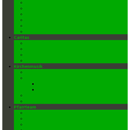
Kommunion (Eucharistie)
Buße-Beichte
Ehe
Weihe
Krankensalbung
Begräbnis
Caritas
Caritas in der Pfarrgemeinde
Caritas in der Pfarre
Caritas in der Diözese
Weihnachts-, Oster- und Flohmärkte
Kirchenmusik
Chor St. Elisabeth
Die Orgel
Disposition
Geschichte
Kantor/innen
Kirchenmusiker
Pfarrteam
Pfarrer
Pfarrvikar
Sekretär
Gemeindeausschuss