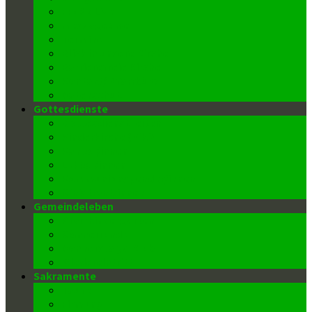
FroBo Live
message4me
Termine
Blick in unsere Kirche
Barrierefreie Kirche
Kontakt/ Pfarrbüro
Datenschutz
Gottesdienste
Gottesdienstzeiten
Kinderkirche (Kiki)
Kantor/innen
Lektor/innen
Kommunionspender/innen
Ministrant/innen
Gemeindeleben
Pfarrkindergarten
Männerrunde
Donnerstags-Klub
Wiedereintritt
Sakramente
Taufe
Firmung