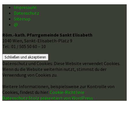
Impressum
Datenschutz
Sitemap
@
Röm.-kath. Pfarrgemeinde Sankt Elisabeth
1040 Wien, Sankt-Elisabeth-Platz 9
Tel.: 01 / 505 50 60 – 10
Datenschutz und Cookies: Diese Website verwendet Cookies.
Wenn du die Website weiterhin nutzt, stimmst du der
Verwendung von Cookies zu.
Weitere Informationen, beispielsweise zur Kontrolle von
Cookies, findest du hier:
Cookie-Richtlinie
Datenschutz
Stolz präsentiert von WordPress