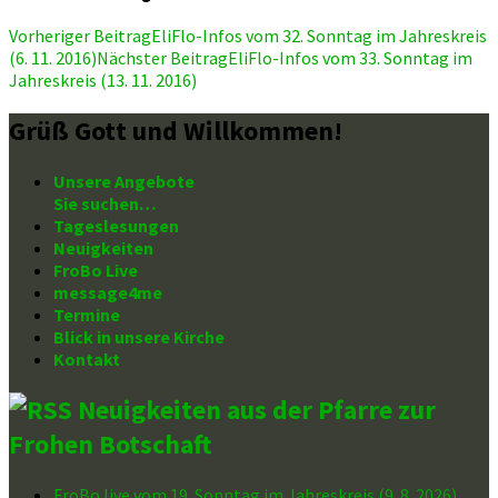
Beitragsnavigation
Vorheriger Beitrag
EliFlo-Infos vom 32. Sonntag im Jahreskreis
(6. 11. 2016)
Nächster Beitrag
EliFlo-Infos vom 33. Sonntag im
Jahreskreis (13. 11. 2016)
Grüß Gott und Willkommen!
Unsere Angebote
Sie suchen…
Tageslesungen
Neuigkeiten
FroBo Live
message4me
Termine
Blick in unsere Kirche
Kontakt
Neuigkeiten aus der Pfarre zur
Frohen Botschaft
FroBo live vom 19. Sonntag im Jahreskreis (9. 8. 2026)