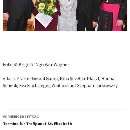
Foto: © Brigitte Ngo Van-Wagner
v-l.n.r.: Pfarrer Gerald Gump, Nina Sevelda-Platzl, Hanna
Schenk, Eva Feichtinger, Weihbischof Stephan Turnovszky
Beitragsnavigation
VORHERIGER BEITRAG
Termine für Treffpunkt St. Elisabeth