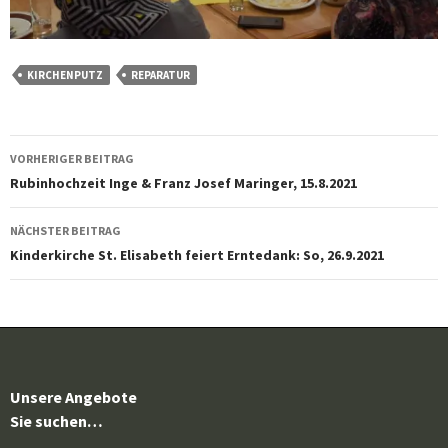
KIRCHENPUTZ
REPARATUR
Beitragsnavigation
VORHERIGER BEITRAG
Rubinhochzeit Inge & Franz Josef Maringer, 15.8.2021
NÄCHSTER BEITRAG
Kinderkirche St. Elisabeth feiert Erntedank: So, 26.9.2021
Unsere Angebote
Sie suchen…