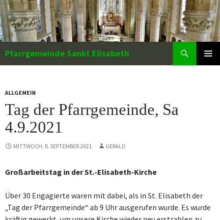
Zum
Inhalt
springen
Suchen
Pfarrgemeinde Sankt Elisabeth
PRIMÄR
MENÜ
ALLGEMEIN
Tag der Pfarrgemeinde, Sa
4.9.2021
MITTWOCH, 8. SEPTEMBER 2021
GERALD
Großarbeitstag in der St.-Elisabeth-Kirche
Über 30 Engagierte waren mit dabei, als in St. Elisabeth der
„Tag der Pfarrgemeinde“ ab 9 Uhr ausgerufen wurde. Es wurde
kräftig gewerkt, um unsere Kirche wieder neu erstrahlen zu