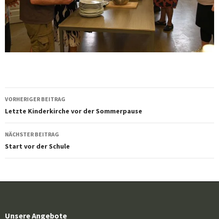
Beitragsnavigation
VORHERIGER BEITRAG
Letzte Kinderkirche vor der Sommerpause
NÄCHSTER BEITRAG
Start vor der Schule
Unsere Angebote