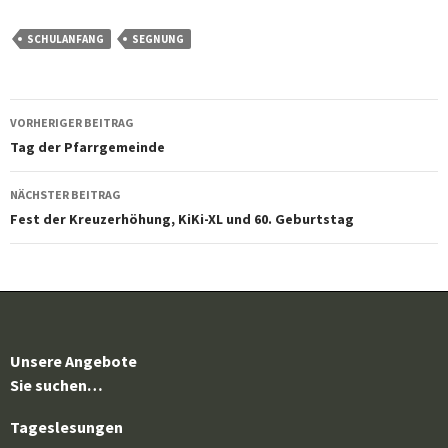
SCHULANFANG
SEGNUNG
Beitragsnavigation
VORHERIGER BEITRAG
Tag der Pfarrgemeinde
NÄCHSTER BEITRAG
Fest der Kreuzerhöhung, KiKi-XL und 60. Geburtstag
Unsere Angebote
Sie suchen…
Tageslesungen