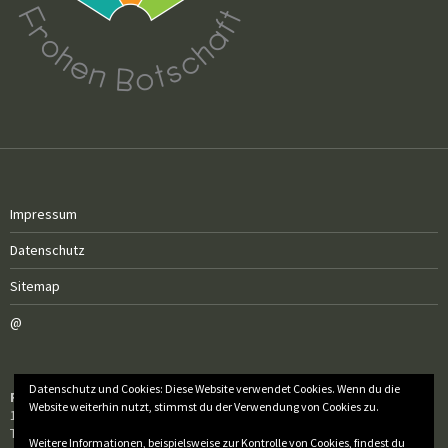
Impressum
Datenschutz
Sitemap
@
Datenschutz und Cookies: Diese Website verwendet Cookies. Wenn du die
Röm.-kath. Pfarrgemeinde Sankt Elisabeth
Website weiterhin nutzt, stimmst du der Verwendung von Cookies zu.
1040 Wien, Sankt-Elisabeth-Platz 9
Tel.: 01 / 505 50 60 – 10
Weitere Informationen, beispielsweise zur Kontrolle von Cookies, findest du